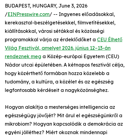
BUDAPEST, HUNGARY, June 3, 2026
/
EINPresswire.com
/ -- Ingyenes előadásokkal,
kerekasztal-beszélgetésekkel, filmvetítésekkel,
kiállításokkal, városi sétákkal és közösségi
programokkal várja az érdeklődőket a
CEU Élhető
Világ Fesztivál, amelyet 2026. június 12–13-án
rendeznek meg
a Közép-európai Egyetem (CEU)
Nádor utcai épületében. A kétnapos fesztivál célja,
hogy közérthető formában hozza közelebb a
tudomány, a kultúra, a közélet és az egészség
legfontosabb kérdéseit a nagyközönséghez.
Hogyan alakítja a mesterséges intelligencia az
egészségügy jövőjét? Mit árul el egészségünkről a
mikrobiom? Hogyan kapcsolódik a demokrácia az
egyéni jólléthez? Miért okoznak mindennapi