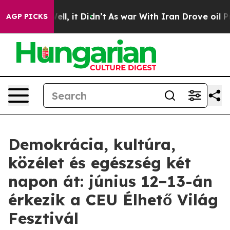
. Well, it Didn’t
As war With Iran Drove oil Prices H
AGP PICKS
Demokrácia, kultúra,
közélet és egészség két
napon át: június 12–13-án
érkezik a CEU Élhető Világ
Fesztivál