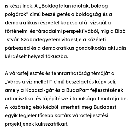
is készülnek. A „Boldogtalan idióták, boldog
polgárok” című beszélgetés a boldogság és a
demokratikus részvétel kapcsolatát vizsgálja
történelmi és társadalmi perspektívából, míg a Bibó
István Szabadegyetem vitaestje a közéleti
párbeszéd és a demokratikus gondolkodás aktuális
kérdéseit helyezi fókuszba.
A városfejlesztés és fenntarthatóság témáját a
„Város a víz mellett” című beszélgetés képviseli,
amely a Kopaszi-gát és a BudaPart fejlesztésének
urbanisztikai és tájépítészeti tanulságait mutatja be.
A közönség első kézből ismerheti meg Budapest
egyik legjelentősebb kortárs városfejlesztési
projektjének kulisszatitkait.