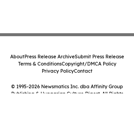
About
Press Release Archive
Submit Press Release
Terms & Conditions
Copyright/DMCA Policy
Privacy Policy
Contact
© 1995-2026 Newsmatics Inc. dba Affinity Group
Publishing & Hungarian Culture Digest. All Rights
Reserved.
Cookie Settings / Your Privacy Choices