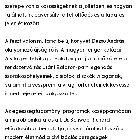
szerepe van a közösségeknek a jóllétben, és hogyan
találhatunk egyensúlyt a feltöltődés és a tudatos
jelenlét között.
A fesztiválon mutatja be új könyvét Dezső András
oknyomozó újságíró is. A magyar tenger kalózai –
Alvilág és felvilág a Balaton partján című kötete a
rendszerváltás utáni Balaton-part legendás
szórakozóhelyeinek, a siófoki diszkók világának,
valamint a veszprémi alvilág történeteinek kevéssé
ismert fejezeteit dolgozza fel.
Az egészségtudományi programok középpontjában
a mikrobiomkutatás áll. Dr. Schwab Richárd
előadásában bemutatja, miként járulhat hozzá a
modern életmód a civilizációs betegségek